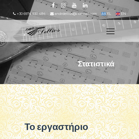
+30 6974 930 484
andrdellius@hotmail.com
EL
EN
Στατιστικά
Το εργαστήριο