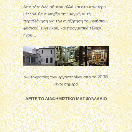
Από τότε έως σήμερα αλλά και στο απώτερο
μέλλον, θα συνεχίζει την μαγική αυτή
περιπλάνηση για την αναζήτηση του γνήσιου,
φυσικού, ευγενικού, και πραγματικά τέλειου
ήχου….
Φωτογραφίες των εργαστηρίων από το 2008
μεχρι σήμερα.
ΔΕΙΤΕ ΤΟ ΔΙΑΦΗΜΙΣΤΙΚΟ ΜΑΣ ΦΥΛΛΑΔΙΟ