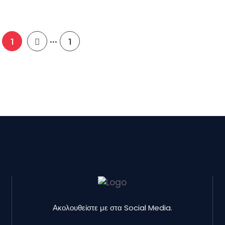
...
1
1
Ακολουθείστε με στα Social Media.